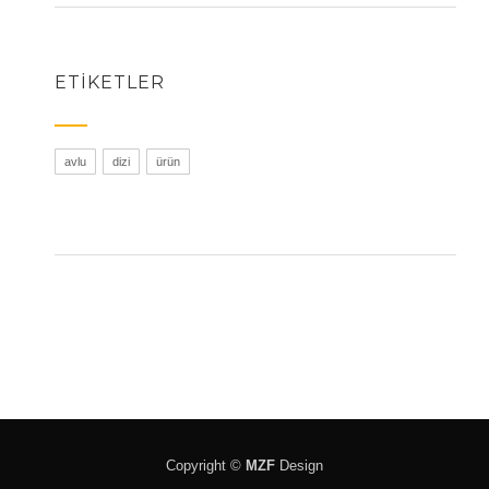
ETIKETLER
avlu
dizi
ürün
Copyright ©
MZF
Design